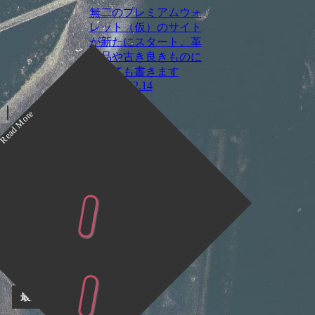
無二のプレミアムウォ
レット（仮）のサイト
が新たにスタート。革
製品や古き良きものに
ついても書きます
2022.02.14
お知らせ
検索
検
索
最近の投稿
Happy
Valentine!
最近のコメント